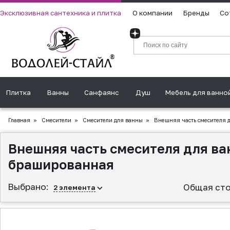
Эксклюзивная сантехника и плитка
О компании
Бренды
Со
Плитка
Ванны
Санфаянс
Душ
Мебель для ванно
Главная
»
Смесители
»
Смесители для ванны
»
Внешняя часть смесителя д
Внешняя часть смесителя для ва
брашированная
Выбрано:
Общая сто
2
элемента
▲