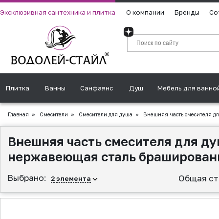
Эксклюзивная сантехника и плитка
О компании
Бренды
Со
Плитка
Ванны
Санфаянс
Душ
Мебель для ванно
Главная
»
Смесители
»
Смесители для душа
»
Внешняя часть смесителя дл
Внешняя часть смесителя для ду
нержавеющая сталь браширован
Выбрано:
Общая ст
2
элемента
▲