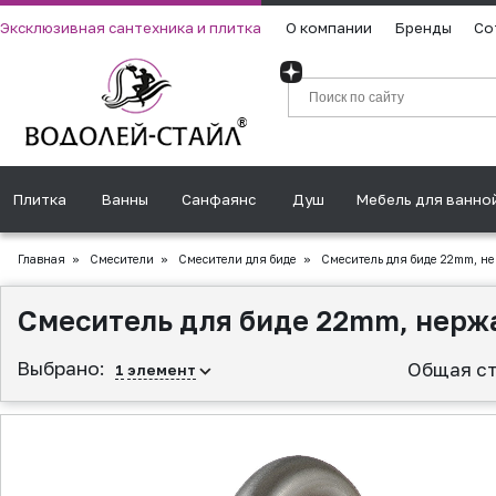
Эксклюзивная сантехника и плитка
О компании
Бренды
Со
Плитка
Ванны
Санфаянс
Душ
Мебель для ванно
Главная
»
Смесители
»
Смесители для биде
»
Смеситель для биде 22mm, н
Смеситель для биде 22mm, нерж
Выбрано:
Общая ст
1
элемент
▲