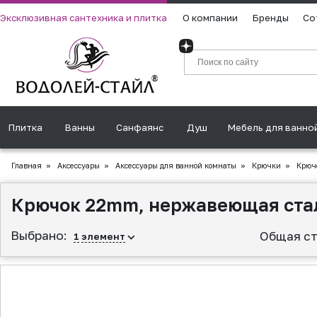
Эксклюзивная сантехника и плитка
О компании
Бренды
Со
Плитка
Ванны
Санфаянс
Душ
Мебель для ванно
Главная
»
Аксессуары
»
Аксессуары для ванной комнаты
»
Крючки
»
Крючо
Крючок 22mm, нержавеющая ста
Выбрано:
Общая ст
1
элемент
▲