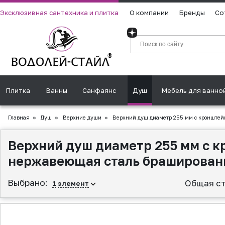
Эксклюзивная сантехника и плитка
О компании
Бренды
Со
Плитка
Ванны
Санфаянс
Душ
Мебель для ванно
Главная
»
Душ
»
Верхние души
»
Верхний душ диаметр 255 мм с кронштей
Верхний душ диаметр 255 мм с к
нержавеющая сталь браширован
Выбрано:
Общая ст
1
элемент
▲