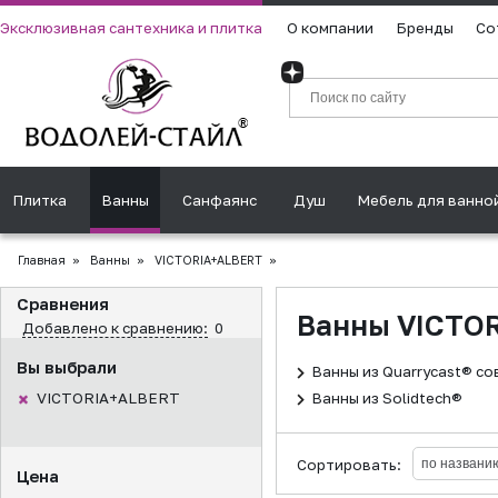
Эксклюзивная сантехника и плитка
О компании
Бренды
Со
Плитка
Ванны
Санфаянс
Душ
Мебель для ванно
Главная
»
Ванны
»
VICTORIA+ALBERT
»
Сравнения
Ванны VICTO
Добавлено к сравнению:
0
Вы выбрали
Ванны из Quarrycast® с
VICTORIA+ALBERT
Ванны из Solidtech®
Сортировать:
Цена