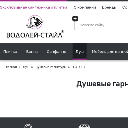
Эксклюзивная сантехника и плитка
О компании
Бренды
Со
Плитка
Ванны
Санфаянс
Душ
Мебель для ванно
Главная
»
Душ
»
Душевые гарнитуры
»
TOTO
»
Душевые гар