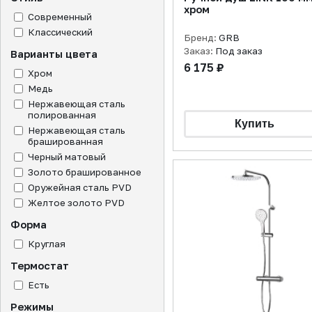
хром
Современный
Классический
Бренд:
GRB
Заказ:
Под заказ
Варианты цвета
6 175 ₽
Хром
Медь
Нержавеющая сталь
полированная
Нержавеющая сталь
брашированная
Черный матовый
Золото брашированное
Оружейная сталь PVD
Желтое золото PVD
Форма
Круглая
Термостат
Есть
Режимы