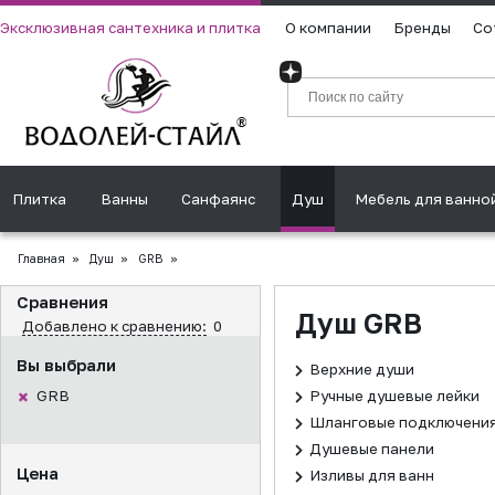
Эксклюзивная сантехника и плитка
О компании
Бренды
Со
Плитка
Ванны
Санфаянс
Душ
Мебель для ванно
Главная
»
Душ
»
GRB
»
Сравнения
Душ GRB
Добавлено к сравнению:
0
Вы выбрали
Верхние души
GRB
Ручные душевые лейки
Шланговые подключени
Душевые панели
Цена
Изливы для ванн