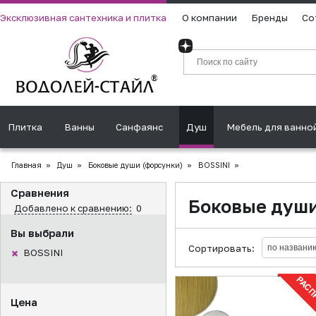
Эксклюзивная сантехника и плитка
О компании
Бренды
Со
Плитка
Ванны
Санфаянс
Душ
Мебель для ванно
Главная
»
Душ
»
Боковые души (форсунки)
»
BOSSINI
»
Сравнения
Боковые души
Добавлено к сравнению:
0
Вы выбрали
Сортировать:
BOSSINI
Цена